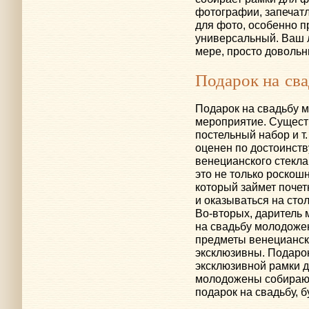
фотографии, запечат
для фото, особенно 
универсальный. Ваш 
мере, просто довольн
Подарок на св
Подарок на свадьбу 
мероприятие. Существ
постельный набор
и т.
оценен по достоинству
венецианского стекла
это не только роскош
который займет почет
и оказываться на сто
Во-вторых
, даритель 
на свадьбу молодожена
предметы венецианско
эксклюзивны. Подарок
эксклюзивной рамки д
молодожены собираютс
подарок на свадьбу, б