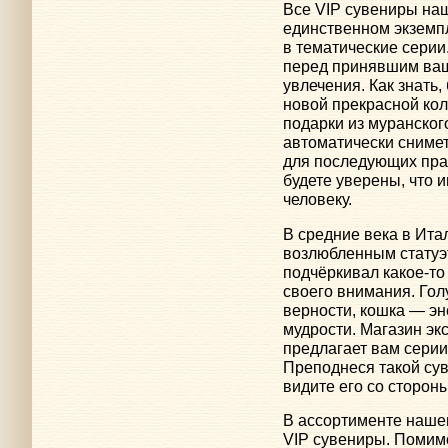
Все VIP сувениры на
единственном экземп
в тематические серии.
перед принявшим ва
увлечения. Как знать
новой прекрасной кол
подарки из муранского
автоматически снимет
для последующих праз
будете уверены, что 
человеку.
В средние века в Ит
возлюбленным статуэ
подчёркивал какое-то 
своего внимания. Гол
верности, кошка — эн
мудрости. Магазин э
предлагает вам серии
Преподнеся такой сув
видите его со стороны
В ассортименте нашег
VIP сувениры. Помим