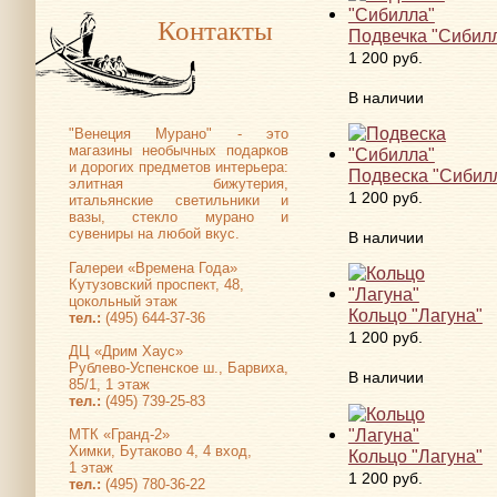
Контакты
Подвечка "Сибил
1 200 руб.
В наличии
"Венеция Мурано" - это
магазины необычных подарков
и дорогих предметов интерьера:
Подвеска "Сибил
элитная бижутерия,
1 200 руб.
итальянские светильники и
вазы, стекло мурано и
сувениры на любой вкус.
В наличии
Галереи «Времена Года»
Кутузовский проспект, 48,
цокольный этаж
Кольцо "Лагуна"
тел.:
(495) 644-37-36
1 200 руб.
ДЦ «Дрим Хаус»
Рублево-Успенское ш., Барвиха,
В наличии
85/1, 1 этаж
тел.:
(495) 739-25-83
МТК «Гранд-2»
Химки, Бутаково 4, 4 вход,
Кольцо "Лагуна"
1 этаж
1 200 руб.
тел.:
(495) 780-36-22