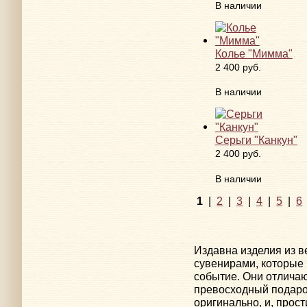
В наличии
Колье "Мимма"
2 400 руб.
В наличии
Серьги "Канкун"
2 400 руб.
В наличии
1
|
2
|
3
|
4
|
5
|
6
Издавна изделия из в
сувенирами, которые 
событие. Они отлича
превосходный подарок
оригинально, и, прос