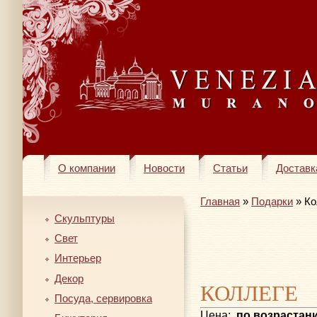
О компании
Новости
Статьи
Доставк
Главная
»
Подарки
» Ко
Скульптуры
Свет
Интерьер
Декор
КОЛЛЕГЕ
Посуда, сервировка
Цена:
по возрастан