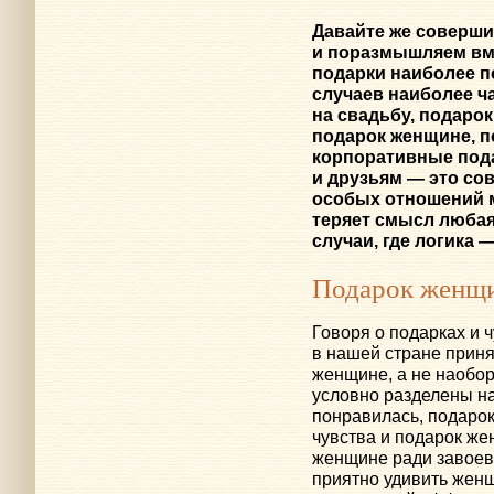
Давайте же соверши
и поразмышляем вме
подарки наиболее п
случаев наиболее ч
на свадьбу, подаро
подарок женщине, п
корпоративные пода
и друзьям — это со
особых отношений 
теряет смысл любая
случаи, где логика 
Подарок женщ
Говоря о подарках и 
в нашей стране прин
женщине, а не наобор
условно разделены на
понравилась, подаро
чувства и подарок же
женщине ради завоева
приятно удивить женщ