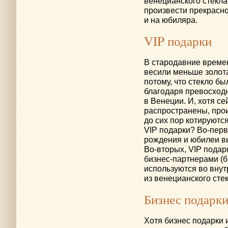
венецианского стекла
произвести прекрасное
и на юбиляра.
VIP подарки
В стародавние времен
весили меньше золота
потому, что стекло б
благодаря превосходн
в Венеции. И, хотя с
распространены, про
до сих пор котируются
VIP подарки?
Во-пер
рождения и юбилеи в
Во-вторых
, VIP пода
бизнес-партнерами
(б
используются во внут
из венецианского сте
Бизнес подарк
Хотя бизнес подарки 