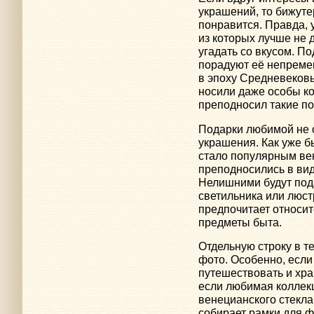
украшений, то бижуте
понравится. Правда, 
из которых лучше не 
угадать со вкусом. По
порадуют её непреме
в эпоху Средневеков
носили даже особы ко
преподносил такие п
Подарки любимой не 
украшения. Как уже б
стало популярным ве
преподносились в вид
Нелишними будут пода
светильника или люст
предпочитает относи
предметы быта.
Отдельную строку в т
фото. Особенно, есл
путешествовать и хр
если любимая коллек
венецианского стекла
собирает рамки для 