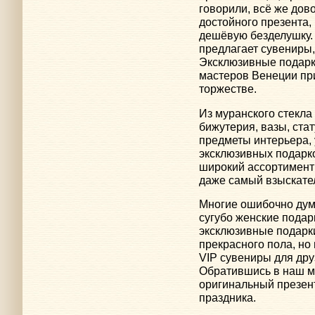
говорили, всё же дов
достойного презента,
дешёвую безделушку.
предлагает сувениры,
Эксклюзивные подарк
мастеров Венеции при
торжестве.
Из муранского стекла
бижутерия, вазы, стат
предметы интерьера,
эксклюзивных подарк
широкий ассортимент 
даже самый взыскател
Многие ошибочно дума
сугубо женские подар
эксклюзивные подарки
прекрасного пола, но
VIP сувениры для дру
Обратившись в наш м
оригинальный презент
праздника.