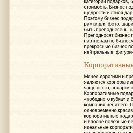
категории подарков, 
стоимость. Бизнес по
щедрости и стиля дари
Поэтому бизнес пода
рамки для фото, шари
быть преподнесены н
Преподносят бизнес п
партнерам по бизнес
прекрасные бизнес по
нейтральные, фигурк
Корпоративные
Менее дорогими и пре
являются корпоратив
чаще всего, подарки 
Корпоративные подар
«победного кубка» и б
компания ценит его.
одновременно красив
корпоративные подарк
и вполне полезные ве
идеальные корпорати
отличившемуся сотру