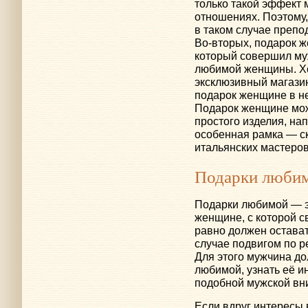
только такой эффект 
отношениях. Поэтому
в таком случае препо
Во-вторых
, подарок 
который совершил му
любимой женщины. Хо
эксклюзивный магазин
подарок женщине в н
Подарок женщине мож
простого изделия, на
особенная рамка — с
итальянских мастеров
Подарки люби
Подарки любимой — эт
женщине, с которой 
равно должен остава
случае подвигом по 
Для этого мужчина д
любимой, узнать её и
подобной мужской вн
Если вдруг интересы 