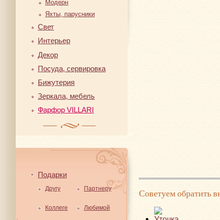
Модерн
Яхты, парусники
Свет
Интерьер
Декор
Посуда, сервировка
Бижутерия
Зеркала, мебель
Фарфор VILLARI
Подарки
Другу
Партнеру
Советуем обратить в
Коллеге
Любимой