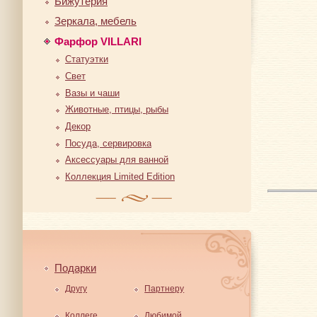
Бижутерия
Зеркала, мебель
Фарфор VILLARI
Статуэтки
Свет
Вазы и чаши
Животные, птицы, рыбы
Декор
Посуда, сервировка
Аксессуары для ванной
Коллекция Limited Edition
Подарки
Другу
Партнеру
Коллеге
Любимой