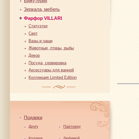
Бижутерия
Зеркала, мебель
Фарфор VILLARI
Статуэтки
Свет
Вазы и чаши
Животные, птицы, рыбы
Декор
Посуда, сервировка
Аксессуары для ванной
Коллекция Limited Edition
Подарки
Другу
Партнеру
Коллеге
Любимой