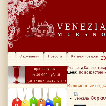
О компании
Новости
Каталог товаров
20
Главная
»
Каталог това
Цена:
по возрастани
Включённые подка
Зерка