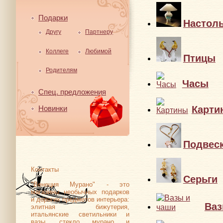
Подарки
Настол
Другу
Партнеру
Коллеге
Любимой
Птицы
Родителям
Часы
Спец. предложения
Карти
Новинки
Подвес
Контакты
Серьги
"Венеция Мурано" - это
магазины необычных подарков
и дорогих предметов интерьера:
Ваз
элитная бижутерия,
итальянские светильники и
вазы, стекло мурано и