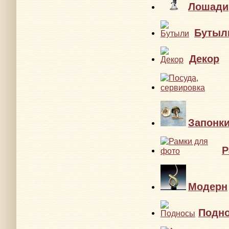
Лошади
Бутыл
Декор
Запонк
Р
Модерн
Подн