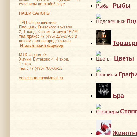
сувениры на любой вкус.
Рыбы
НАШИ САЛОНЫ:
По
ТРЦ «Европейский»
Площадь Киевского вокзала
2, 1 вход, 0 этаж, атриум "РИМ"
тел./факс:
+7 (495) 229-27-63 В
нашем салоне представлен
Торшер
Итальянский фарфор
МТК «Гранд-2»
Цветы
Химки, Бутаково 4, 4 вход,
1 этаж
тел.:
+7 (495) 780-36-22
Граф
venezia-murano@mail.ru
Бра
Стоп
Животн