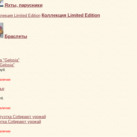
Яхты, парусники
Коллекция Limited Edition
Браслеты
Gelosia"
руб.
аличии
уб.
аличии
этка Собирают урожай
аличии