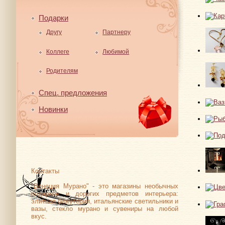
Подарки
Другу
Партнеру
Коллеге
Любимой
Родителям
Спец. предложения
Новинки
Контакты
"Венеция Мурано" - это магазины необычных
подарков и дорогих предметов интерьера:
элитная бижутерия, итальянские светильники и
вазы, стекло мурано и сувениры на любой
вкус.