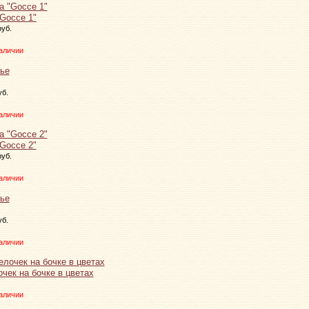
Gocce 1"
руб.
аличии
уб.
аличии
Gocce 2"
руб.
аличии
уб.
аличии
чек на бочке в цветах
аличии