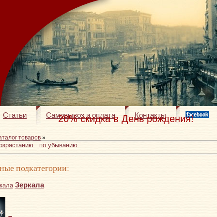
Статьи
Самовывоз и оплата
Контакты
20% скидка в День рождения!
аталог товаров
»
возрастанию
по убыванию
ные подкатегории:
Зеркала