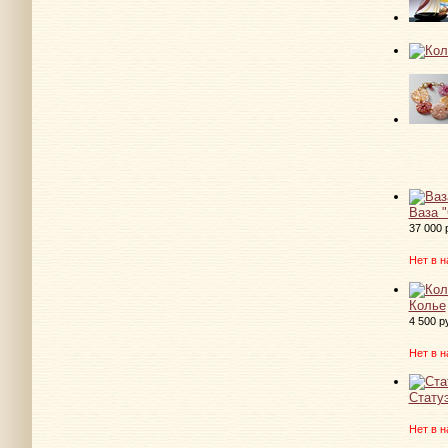
Ваза "
37 000 
Нет в н
Колье
4 500 р
Нет в н
Стату
Нет в н