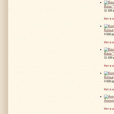
Ваза "
11 100 
Нет в н
Колье
4 500 р
Нет в н
Ваза "
11 100 
Нет в н
Колье
4 500 р
Нет в н
Ангело
Нет в н