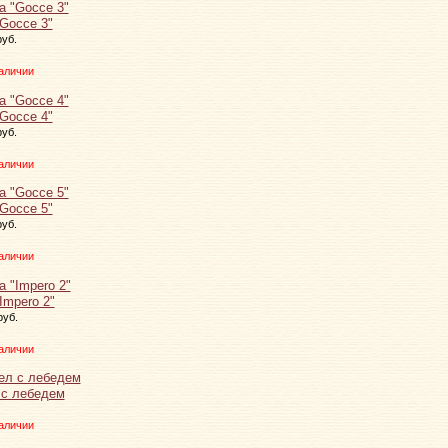
Gocce 3"
руб.
аличии
Gocce 4"
руб.
аличии
Gocce 5"
руб.
аличии
Impero 2"
руб.
аличии
 с лебедем
аличии