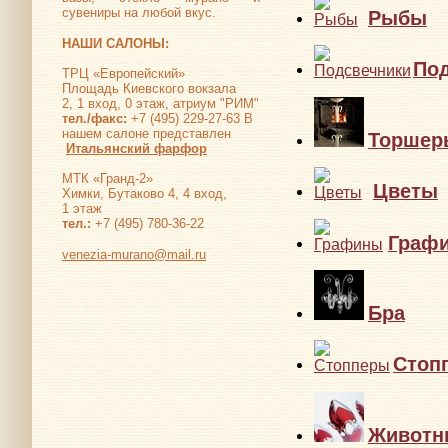
сувениры на любой вкус.
Рыбы
НАШИ САЛОНЫ:
По
ТРЦ «Европейский»
Площадь Киевского вокзала
2, 1 вход, 0 этаж, атриум "РИМ"
тел./факс:
+7 (495) 229-27-63 В
нашем салоне представлен
Торшер
Итальянский фарфор
МТК «Гранд-2»
Цветы
Химки, Бутаково 4, 4 вход,
1 этаж
тел.:
+7 (495) 780-36-22
Граф
venezia-murano@mail.ru
Бра
Стоп
Животн