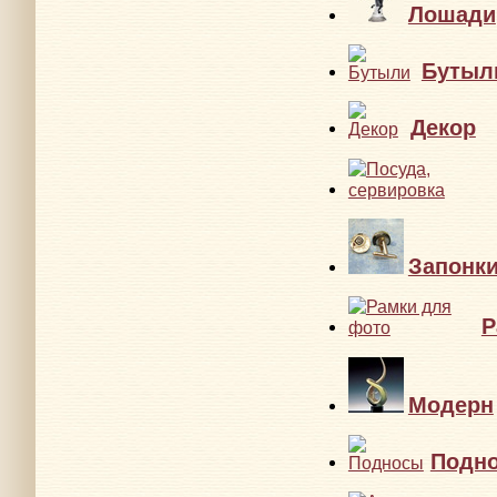
Лошади
Бутыл
Декор
Запонк
Р
Модерн
Подн