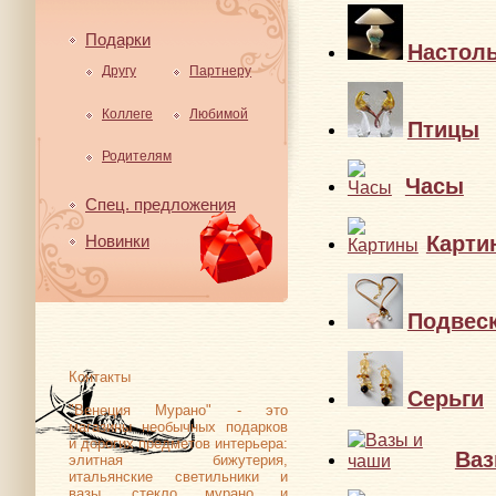
Подарки
Настол
Другу
Партнеру
Коллеге
Любимой
Птицы
Родителям
Часы
Спец. предложения
Карти
Новинки
Подвес
Контакты
Серьги
"Венеция Мурано" - это
магазины необычных подарков
и дорогих предметов интерьера:
Ваз
элитная бижутерия,
итальянские светильники и
вазы, стекло мурано и