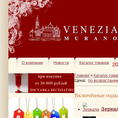
О компании
Новости
Каталог товаров
20
Главная
»
Каталог това
Цена:
по возрастани
Включённые подка
Зерка