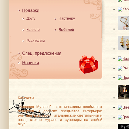
Подарки
Другу
Партнеру
Коллеге
Любимой
Родителям
Спец. предложения
Новинки
Контакты
"Венеция Мурано" - это магазины необычных
подарков и дорогих предметов интерьера:
элитная бижутерия, итальянские светильники и
вазы, стекло мурано и сувениры на любой
вкус.