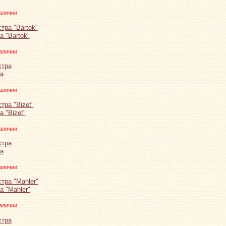
аличии
 "Bartok"
аличии
а
аличии
 "Bizet"
аличии
а
аличии
а "Mahler"
аличии