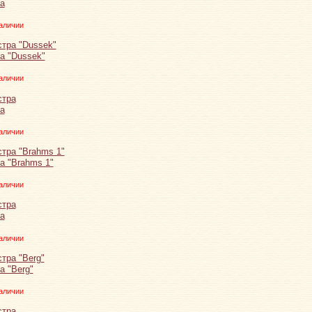
а
аличии
а "Dussek"
аличии
а
аличии
а "Brahms 1"
аличии
а
аличии
а "Berg"
аличии