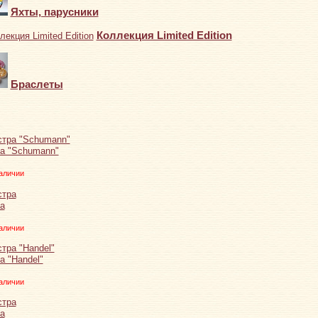
Яхты, парусники
Коллекция Limited Edition
Браслеты
а "Schumann"
аличии
а
аличии
а "Handel"
аличии
а