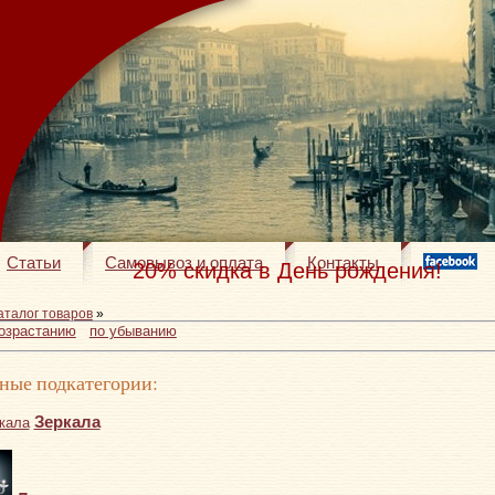
Статьи
Самовывоз и оплата
Контакты
20% скидка в День рождения!
аталог товаров
»
возрастанию
по убыванию
ные подкатегории:
Зеркала