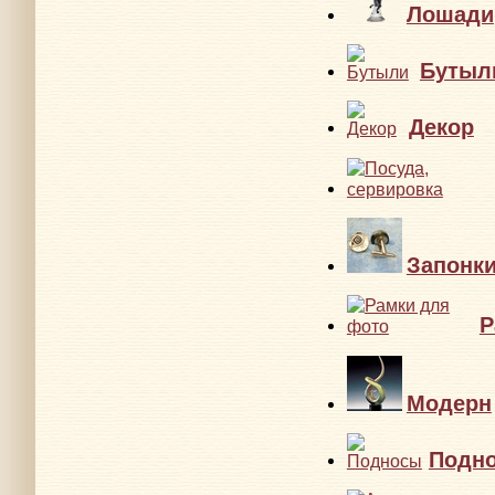
Лошади
Бутыл
Декор
Запонк
Р
Модерн
Подн