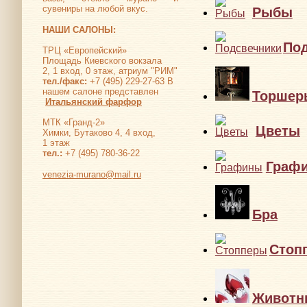
сувениры на любой вкус.
Рыбы
НАШИ САЛОНЫ:
По
ТРЦ «Европейский»
Площадь Киевского вокзала
2, 1 вход, 0 этаж, атриум "РИМ"
тел./факс:
+7 (495) 229-27-63 В
нашем салоне представлен
Торшер
Итальянский фарфор
МТК «Гранд-2»
Цветы
Химки, Бутаково 4, 4 вход,
1 этаж
тел.:
+7 (495) 780-36-22
Граф
venezia-murano@mail.ru
Бра
Стоп
Животн