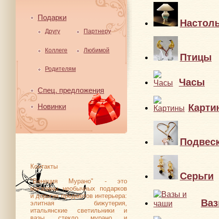
Подарки
Настол
Другу
Партнеру
Коллеге
Любимой
Птицы
Родителям
Часы
Спец. предложения
Карти
Новинки
Подвес
Контакты
Серьги
"Венеция Мурано" - это
магазины необычных подарков
и дорогих предметов интерьера:
Ваз
элитная бижутерия,
итальянские светильники и
вазы, стекло мурано и