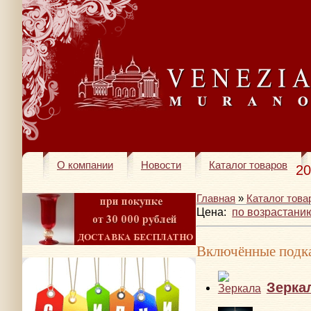
О компании
Новости
Каталог товаров
20
Главная
»
Каталог това
Цена:
по возрастани
Включённые подка
Зерка