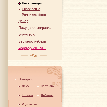
Пепельницы
Пресс-папье
Рамки для фото
Декор
Посуда, сервировка
Бижутерия
Зеркала, мебель
Фарфор VILLARI
Подарки
Другу
Партнеру
Коллеге
Любимой
Родителям