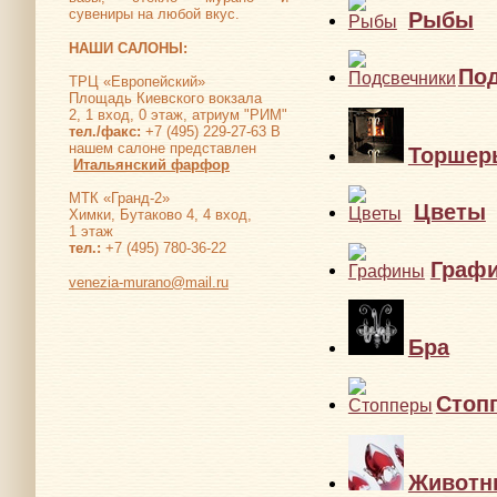
сувениры на любой вкус.
Рыбы
НАШИ САЛОНЫ:
По
ТРЦ «Европейский»
Площадь Киевского вокзала
2, 1 вход, 0 этаж, атриум "РИМ"
тел./факс:
+7 (495) 229-27-63 В
нашем салоне представлен
Торшер
Итальянский фарфор
МТК «Гранд-2»
Цветы
Химки, Бутаково 4, 4 вход,
1 этаж
тел.:
+7 (495) 780-36-22
Граф
venezia-murano@mail.ru
Бра
Стоп
Животн