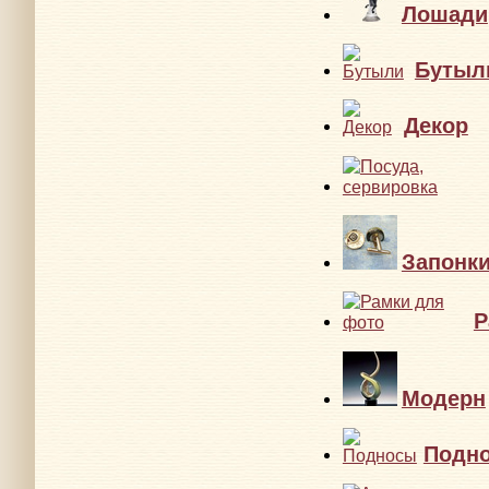
Лошади
Бутыл
Декор
Запонк
Р
Модерн
Подн