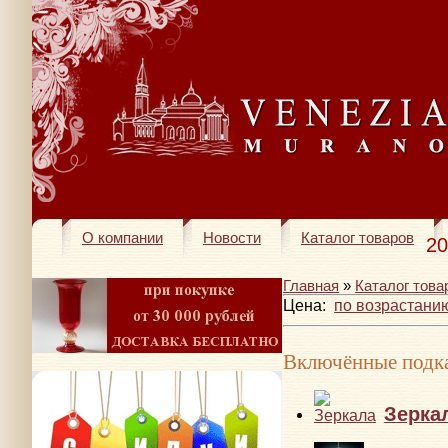
О компании
Новости
Каталог товаров
20
Главная
»
Каталог това
Цена:
по возрастани
Включённые подка
Зерка