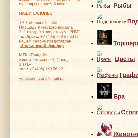
сувениры на любой вкус.
Рыбы
НАШИ САЛОНЫ:
По
ТРЦ «Европейский»
Площадь Киевского вокзала
2, 1 вход, 0 этаж, атриум "РИМ"
тел./факс:
+7 (495) 229-27-63 В
нашем салоне представлен
Торшер
Итальянский фарфор
МТК «Гранд-2»
Цветы
Химки, Бутаково 4, 4 вход,
1 этаж
тел.:
+7 (495) 780-36-22
Граф
venezia-murano@mail.ru
Бра
Стоп
Животн