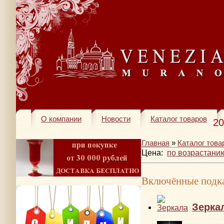
О компании
Новости
Каталог товаров
20
Главная
»
Каталог това
Цена:
по возрастани
Включённые подка
Зерка