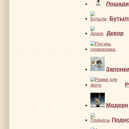
Лошади
Бутыл
Декор
Запонк
Р
Модерн
Подн