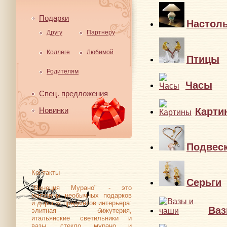
Подарки
Настол
Другу
Партнеру
Коллеге
Любимой
Птицы
Родителям
Часы
Спец. предложения
Карти
Новинки
Подвес
Контакты
Серьги
"Венеция Мурано" - это
магазины необычных подарков
и дорогих предметов интерьера:
Ваз
элитная бижутерия,
итальянские светильники и
вазы, стекло мурано и