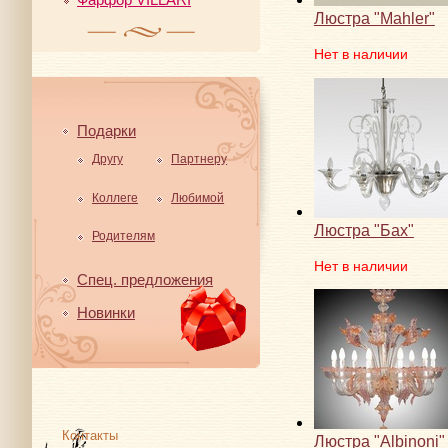
Люстра "Mahler"
Нет в наличии
Подарки
Другу
Партнеру
Коллеге
Любимой
Люстра "Бах"
Родителям
Нет в наличии
Спец. предложения
Новинки
Контакты
Люстра "Albinoni"