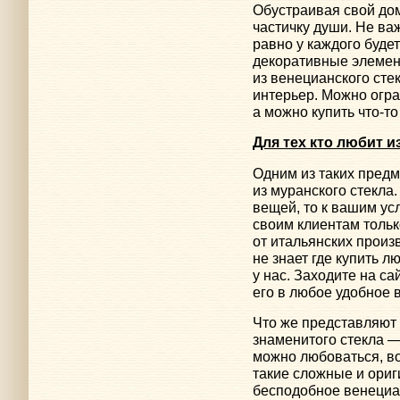
Обустраивая свой дом
частичку души. Не ва
равно у каждого буде
декоративные элемен
из венецианского сте
интерьер. Можно огр
а можно купить
что-то
Для тех кто любит 
Одним из таких пред
из муранского стекла
вещей, то к вашим ус
своим клиентам толь
от итальянских произв
не знает где купить л
у нас. Заходите на са
его в любое удобное 
Что же представляют
знаменитого стекла 
можно любоваться, в
такие сложные и ориг
бесподобное венециа