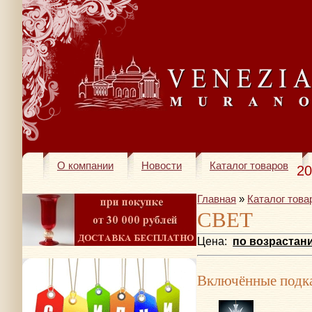
О компании
Новости
Каталог товаров
20
Главная
»
Каталог това
СВЕТ
Цена:
по возрастан
Включённые подка