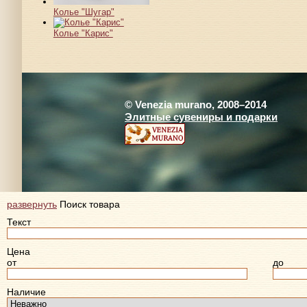
Колье "Шугар"
Колье "Карис"
© Venezia murano, 2008–2014
Элитные сувениры и подарки
развернуть
Поиск товара
Текст
Цена
от
до
Наличие