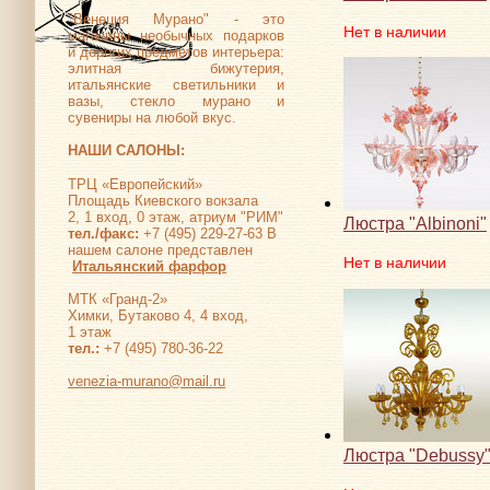
"Венеция Мурано" - это
Нет в наличии
магазины необычных подарков
и дорогих предметов интерьера:
элитная бижутерия,
итальянские светильники и
вазы, стекло мурано и
сувениры на любой вкус.
НАШИ САЛОНЫ:
ТРЦ «Европейский»
Площадь Киевского вокзала
2, 1 вход, 0 этаж, атриум "РИМ"
Люстра "Albinoni"
тел./факс:
+7 (495) 229-27-63 В
нашем салоне представлен
Нет в наличии
Итальянский фарфор
МТК «Гранд-2»
Химки, Бутаково 4, 4 вход,
1 этаж
тел.:
+7 (495) 780-36-22
venezia-murano@mail.ru
Люстра "Debussy