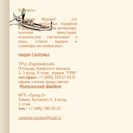
Контакты
"Венеция Мурано" - это
магазины необычных подарков
и дорогих предметов интерьера:
элитная бижутерия,
итальянские светильники и
вазы, стекло мурано и
сувениры на любой вкус.
НАШИ САЛОНЫ:
ТРЦ «Европейский»
Площадь Киевского вокзала
2, 1 вход, 0 этаж, атриум "РИМ"
тел./факс:
+7 (495) 229-27-63 В
нашем салоне представлен
Итальянский фарфор
МТК «Гранд-2»
Химки, Бутаково 4, 4 вход,
1 этаж
тел.:
+7 (495) 780-36-22
venezia-murano@mail.ru