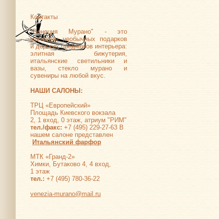
Контакты
"Венеция Мурано" - это
магазины необычных подарков
и дорогих предметов интерьера:
элитная бижутерия,
итальянские светильники и
вазы, стекло мурано и
сувениры на любой вкус.
НАШИ САЛОНЫ:
ТРЦ «Европейский»
Площадь Киевского вокзала
2, 1 вход, 0 этаж, атриум "РИМ"
тел./факс:
+7 (495) 229-27-63 В
нашем салоне представлен
Итальянский фарфор
МТК «Гранд-2»
Химки, Бутаково 4, 4 вход,
1 этаж
тел.:
+7 (495) 780-36-22
venezia-murano@mail.ru