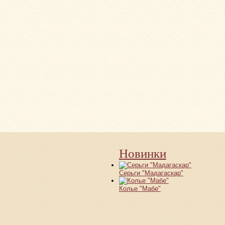
Новинки
Серьги "Мадагаскар"
Колье "Мабе"