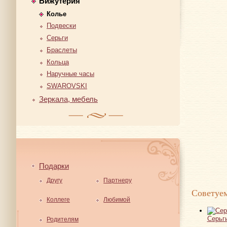
Бижутерия
Колье
Подвески
Серьги
Браслеты
Кольца
Наручные часы
SWAROVSKI
Зеркала, мебель
Подарки
Другу
Партнеру
Советуем
Коллеге
Любимой
Серьги
Родителям