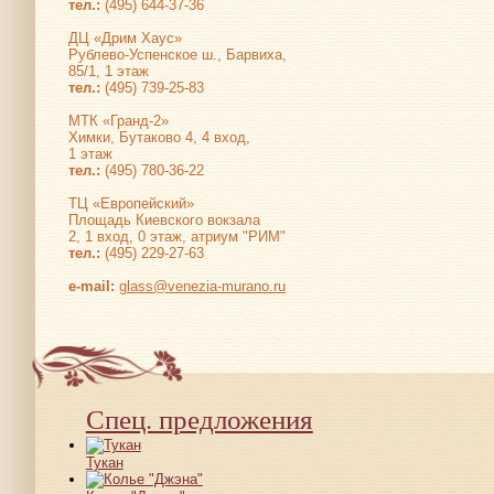
тел.:
(495) 644-37-36
ДЦ «Дрим Хаус»
Рублево-Успенское ш., Барвиха,
85/1, 1 этаж
тел.:
(495) 739-25-83
МТК «Гранд-2»
Химки, Бутаково 4, 4 вход,
1 этаж
тел.:
(495) 780-36-22
ТЦ «Европейский»
Площадь Киевского вокзала
2, 1 вход, 0 этаж, атриум "РИМ"
тел.:
(495) 229-27-63
е-mail:
glass@venezia-murano.ru
Спец. предложения
Тукан