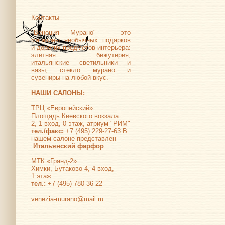
Контакты
"Венеция Мурано" - это
магазины необычных подарков
и дорогих предметов интерьера:
элитная бижутерия,
итальянские светильники и
вазы, стекло мурано и
сувениры на любой вкус.
НАШИ САЛОНЫ:
ТРЦ «Европейский»
Площадь Киевского вокзала
2, 1 вход, 0 этаж, атриум "РИМ"
тел./факс:
+7 (495) 229-27-63 В
нашем салоне представлен
Итальянский фарфор
МТК «Гранд-2»
Химки, Бутаково 4, 4 вход,
1 этаж
тел.:
+7 (495) 780-36-22
venezia-murano@mail.ru