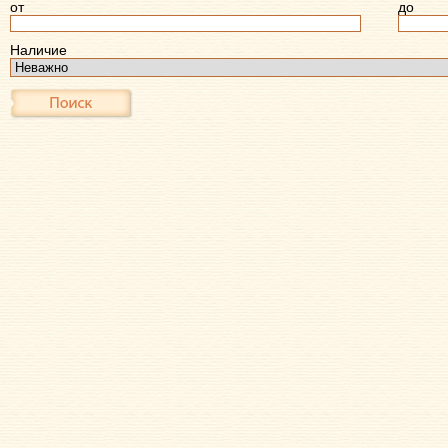
от
до
Наличие