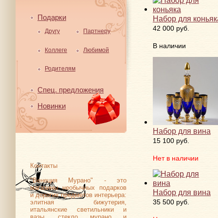
Подарки
Набор для коньяк
42 000 руб.
Другу
Партнеру
В наличии
Коллеге
Любимой
Родителям
Спец. предложения
Новинки
Набор для вина
15 100 руб.
Нет в наличии
Контакты
"Венеция Мурано" - это
магазины необычных подарков
Набор для вина
и дорогих предметов интерьера:
35 500 руб.
элитная бижутерия,
итальянские светильники и
вазы, стекло мурано и