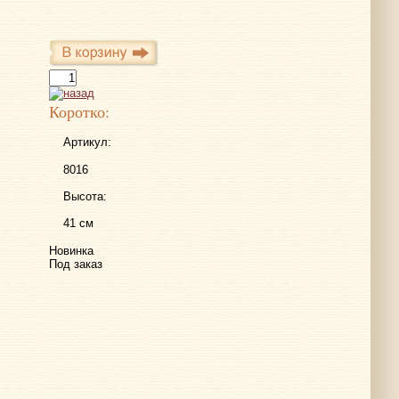
Коротко:
Артикул:
8016
Высота:
41 см
Новинка
Под заказ