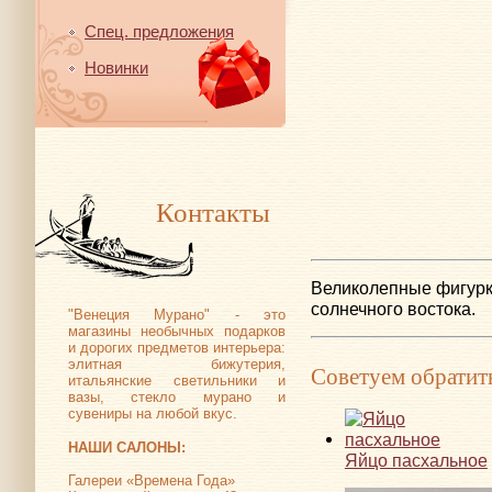
Спец. предложения
Новинки
Контакты
Великолепные фигурк
солнечного востока.
"Венеция Мурано" - это
магазины необычных подарков
и дорогих предметов интерьера:
элитная бижутерия,
Советуем обратит
итальянские светильники и
вазы, стекло мурано и
сувениры на любой вкус.
НАШИ САЛОНЫ:
Яйцо пасхальное
Галереи «Времена Года»