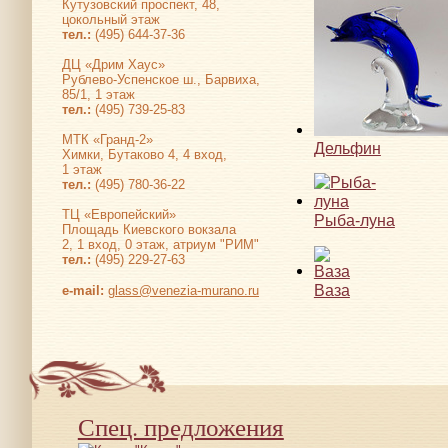
Кутузовский проспект, 48,
цокольный этаж
тел.:
(495) 644-37-36
ДЦ «Дрим Хаус»
Рублево-Успенское ш., Барвиха,
85/1, 1 этаж
тел.:
(495) 739-25-83
МТК «Гранд-2»
Дельфин
Химки, Бутаково 4, 4 вход,
1 этаж
тел.:
(495) 780-36-22
ТЦ «Европейский»
Рыба-луна
Площадь Киевского вокзала
2, 1 вход, 0 этаж, атриум "РИМ"
тел.:
(495) 229-27-63
Ваза
е-mail:
glass@venezia-murano.ru
Спец. предложения