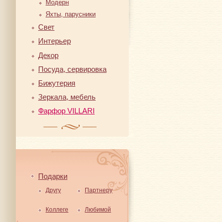
Модерн
Яхты, парусники
Свет
Интерьер
Декор
Посуда, сервировка
Бижутерия
Зеркала, мебель
Фарфор VILLARI
Подарки
Другу
Партнеру
Коллеге
Любимой