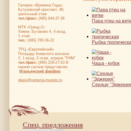
Галереи «Времена Года»
Кутузовский проспект, 48,
цокольный этаж
тел./факс:
(495) 644-37-36
Пара птиц на вет
МТК «Гранд-2»
Химки, Бутаково 4, 4 вход,
1 этаж
тел.:
(495) 780-36-22
Рыбка тропическ
ТРЦ «Европейский»
Площадь Киевского вокзала
2, 1 вход, 0 этаж, атриум "РИМ"
тел./факс:
(495) 229-27-63 В
Чаша - кубок
нашем салоне представлен
Итальянский фарфор
glass@venezia-murano.ru
Сердце "Эджерия
Спец. предложения