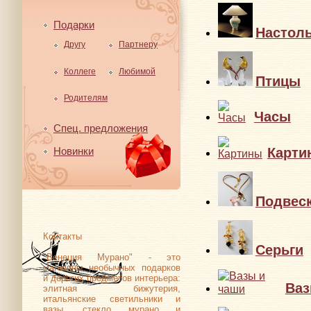
Подарки
Настол
Другу
Партнеру
Коллеге
Любимой
Птицы
Родителям
Часы
Спец. предложения
Карти
Новинки
Подвес
Контакты
Серьги
"Венеция Мурано" - это
магазины необычных подарков
и дорогих предметов интерьера:
Ваз
элитная бижутерия,
итальянские светильники и
вазы, стекло мурано и