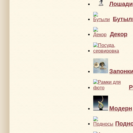
Лошади
Бутыл
Декор
Запонк
Р
Модерн
Подн