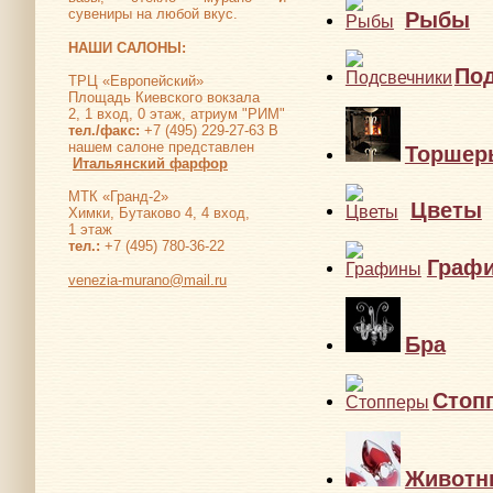
сувениры на любой вкус.
Рыбы
НАШИ САЛОНЫ:
По
ТРЦ «Европейский»
Площадь Киевского вокзала
2, 1 вход, 0 этаж, атриум "РИМ"
тел./факс:
+7 (495) 229-27-63 В
нашем салоне представлен
Торшер
Итальянский фарфор
МТК «Гранд-2»
Цветы
Химки, Бутаково 4, 4 вход,
1 этаж
тел.:
+7 (495) 780-36-22
Граф
venezia-murano@mail.ru
Бра
Стоп
Животн