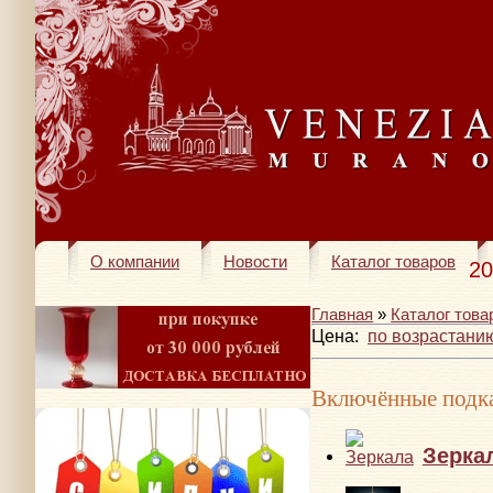
О компании
Новости
Каталог товаров
20
Главная
»
Каталог това
Цена:
по возрастани
Включённые подка
Зерка