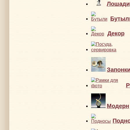
Лошади
Бутыл
Декор
Запонк
Р
Модерн
Подн