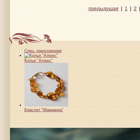
предыдущая
|
1
|
2
Спец. предложения
Колье "Алюкс"
Браслет "Марианна"