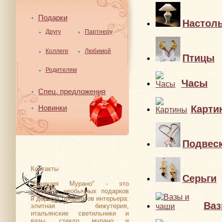
Подарки
Настол
Другу
Партнеру
Коллеге
Любимой
Птицы
Родителям
Часы
Спец. предложения
Карти
Новинки
Подвес
Контакты
Серьги
"Венеция Мурано" - это
магазины необычных подарков
и дорогих предметов интерьера:
Ваз
элитная бижутерия,
итальянские светильники и
вазы, стекло мурано и