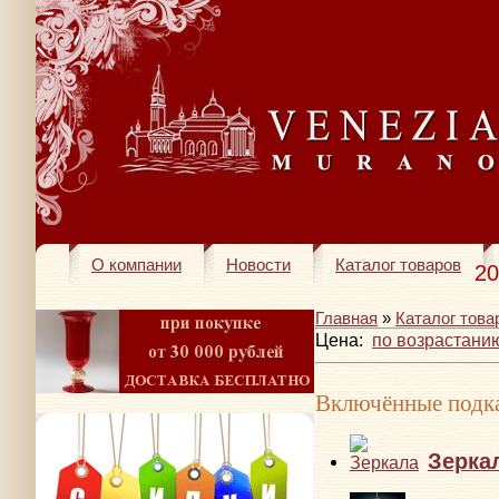
О компании
Новости
Каталог товаров
20
Главная
»
Каталог това
Цена:
по возрастани
Включённые подка
Зерка