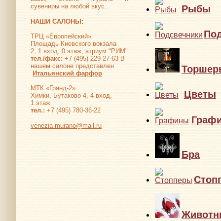
сувениры на любой вкус.
Рыбы
НАШИ САЛОНЫ:
По
ТРЦ «Европейский»
Площадь Киевского вокзала
2, 1 вход, 0 этаж, атриум "РИМ"
тел./факс:
+7 (495) 229-27-63 В
нашем салоне представлен
Торшер
Итальянский фарфор
МТК «Гранд-2»
Цветы
Химки, Бутаково 4, 4 вход,
1 этаж
тел.:
+7 (495) 780-36-22
Граф
venezia-murano@mail.ru
Бра
Стоп
Животн