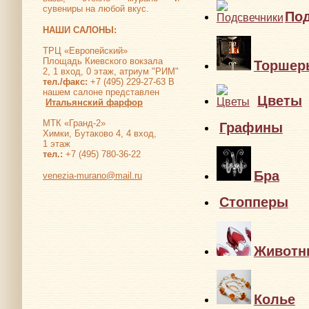
сувениры на любой вкус.
По
НАШИ САЛОНЫ:
ТРЦ «Европейский»
Площадь Киевского вокзала
Торшер
2, 1 вход, 0 этаж, атриум "РИМ"
тел./факс:
+7 (495) 229-27-63 В
нашем салоне представлен
Цветы
Итальянский фарфор
МТК «Гранд-2»
Химки, Бутаково 4, 4 вход,
Граф
1 этаж
тел.:
+7 (495) 780-36-22
venezia-murano@mail.ru
Бра
Стоп
Животн