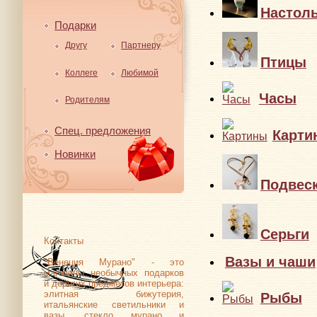
Настол
Подарки
Другу
Партнеру
Птицы
Коллеге
Любимой
Часы
Родителям
Спец. предложения
Карти
Новинки
Подвес
Серьги
Контакты
Вазы и чаши
"Венеция Мурано" - это
магазины необычных подарков
и дорогих предметов интерьера:
элитная бижутерия,
Рыбы
итальянские светильники и
вазы, стекло мурано и