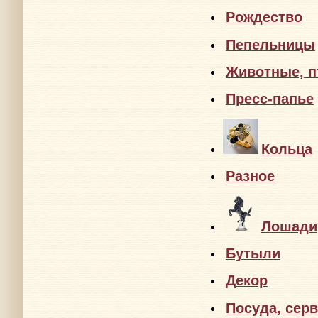
Колье
Рожд
Пеп
Пре
Кольца
Разное
Лошади