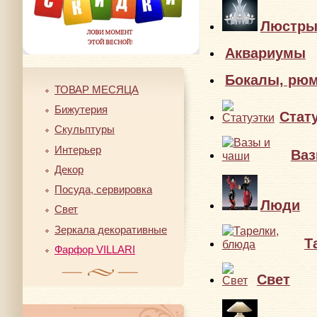
Люстр
Аквариумы
Бокалы, рю
ТОВАР МЕСЯЦА
Бижутерия
Стат
Скульптуры
Интерьер
Ваз
Декор
Посуда, сервировка
Люди
Свет
Зеркала декоративные
Т
Фарфор VILLARI
Свет