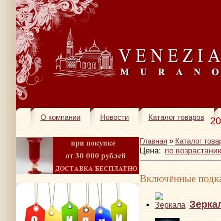
О компании
Новости
Каталог товаров
20
Главная
»
Каталог това
Цена:
по возрастани
Включённые подка
Зерка