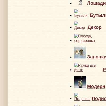
Лошади
Бутыл
Декор
Запонк
Р
Модерн
Подн