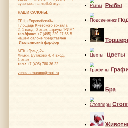
сувениры на любой вкус.
Рыбы
НАШИ САЛОНЫ:
По
ТРЦ «Европейский»
Площадь Киевского вокзала
2, 1 вход, 0 этаж, атриум "РИМ"
тел./факс:
+7 (495) 229-27-63 В
нашем салоне представлен
Торшер
Итальянский фарфор
МТК «Гранд-2»
Цветы
Химки, Бутаково 4, 4 вход,
1 этаж
тел.:
+7 (495) 780-36-22
Граф
venezia-murano@mail.ru
Бра
Стоп
Животн