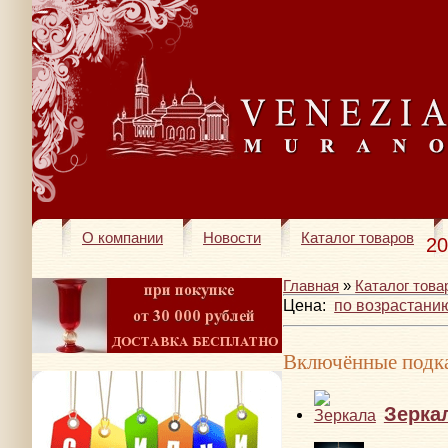
О компании
Новости
Каталог товаров
20
Главная
»
Каталог това
Цена:
по возрастани
Включённые подка
Зерка