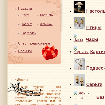
Подарки
Настол
Другу
Партнеру
Коллеге
Любимой
Птицы
Родителям
Часы
Спец. предложения
Карти
Новинки
Подвес
Контакты
Серьги
"Венеция Мурано" - это
магазины необычных подарков
и дорогих предметов интерьера:
Ваз
элитная бижутерия,
итальянские светильники и
вазы, стекло мурано и