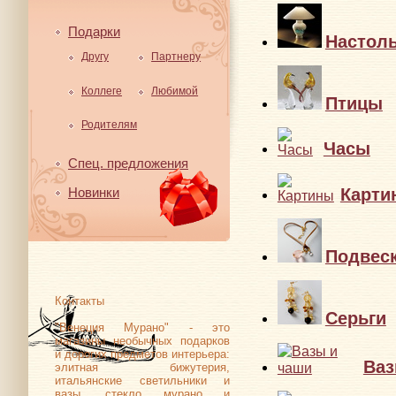
Подарки
Настол
Другу
Партнеру
Коллеге
Любимой
Птицы
Родителям
Часы
Спец. предложения
Карти
Новинки
Подвес
Контакты
Серьги
"Венеция Мурано" - это
магазины необычных подарков
и дорогих предметов интерьера:
Ваз
элитная бижутерия,
итальянские светильники и
вазы, стекло мурано и