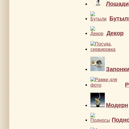
Лошади
Бутыл
Декор
Запонк
Р
Модерн
Подн