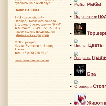
сувениры на любой вкус.
Рыбы
НАШИ САЛОНЫ:
По
ТРЦ «Европейский»
Площадь Киевского вокзала
2, 1 вход, 0 этаж, атриум "РИМ"
тел./факс:
+7 (495) 229-27-63 В
нашем салоне представлен
Торшер
Итальянский фарфор
МТК «Гранд-2»
Цветы
Химки, Бутаково 4, 4 вход,
1 этаж
тел.:
+7 (495) 780-36-22
Граф
venezia-murano@mail.ru
Бра
Стоп
Животн