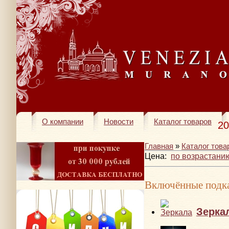
О компании
Новости
Каталог товаров
20
Главная
»
Каталог това
Цена:
по возрастани
Включённые подка
Зерка