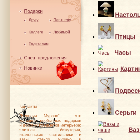
Подарки
Настол
Другу
Партнеру
Коллеге
Любимой
Птицы
Родителям
Часы
Спец. предложения
Карти
Новинки
Подвес
Контакты
Серьги
"Венеция Мурано" - это
магазины необычных подарков
и дорогих предметов интерьера:
Ваз
элитная бижутерия,
итальянские светильники и
вазы, стекло мурано и