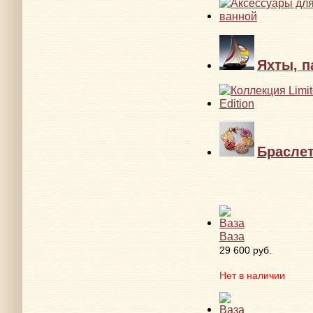
Яхты, п
Брасле
Ваза
29 600 руб.
Нет в наличии