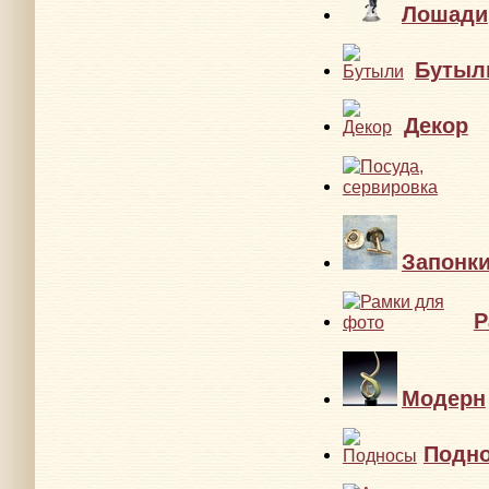
Лошади
Бутыл
Декор
Запонк
Р
Модерн
Подн