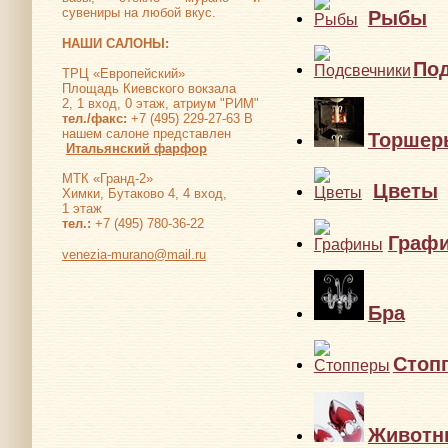
сувениры на любой вкус.
Рыбы
НАШИ САЛОНЫ:
По
ТРЦ «Европейский»
Площадь Киевского вокзала
2, 1 вход, 0 этаж, атриум "РИМ"
тел./факс:
+7 (495) 229-27-63 В
нашем салоне представлен
Торшер
Итальянский фарфор
МТК «Гранд-2»
Цветы
Химки, Бутаково 4, 4 вход,
1 этаж
тел.:
+7 (495) 780-36-22
Граф
venezia-murano@mail.ru
Бра
Стоп
Животн