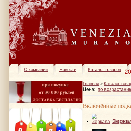
О компании
Новости
Каталог товаров
20
Главная
»
Каталог това
Цена:
по возрастани
Включённые подка
Зерка