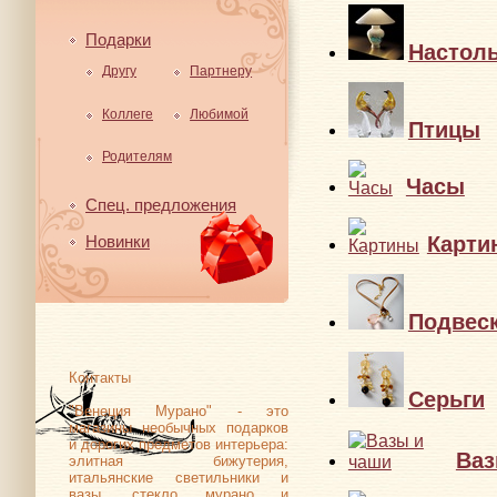
Подарки
Настол
Другу
Партнеру
Коллеге
Любимой
Птицы
Родителям
Часы
Спец. предложения
Карти
Новинки
Подвес
Контакты
Серьги
"Венеция Мурано" - это
магазины необычных подарков
и дорогих предметов интерьера:
Ваз
элитная бижутерия,
итальянские светильники и
вазы, стекло мурано и