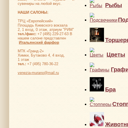
сувениры на любой вкус.
Рыбы
НАШИ САЛОНЫ:
По
ТРЦ «Европейский»
Площадь Киевского вокзала
2, 1 вход, 0 этаж, атриум "РИМ"
тел./факс:
+7 (495) 229-27-63 В
нашем салоне представлен
Торшер
Итальянский фарфор
МТК «Гранд-2»
Цветы
Химки, Бутаково 4, 4 вход,
1 этаж
тел.:
+7 (495) 780-36-22
Граф
venezia-murano@mail.ru
Бра
Стоп
Животн