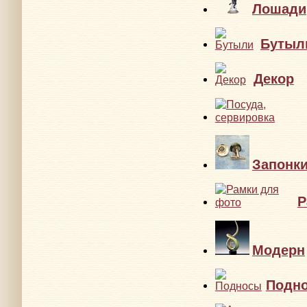
Лошади
Бутыл
Декор
Запонк
Р
Модерн
Подн