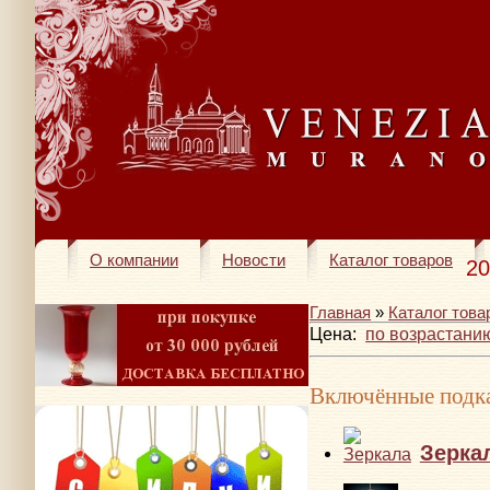
О компании
Новости
Каталог товаров
20
Главная
»
Каталог това
Цена:
по возрастани
Включённые подка
Зерка