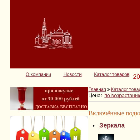
О компании
Новости
Каталог товаров
20
Главная
»
Каталог това
Цена:
по возрастани
Включённые подка
Зеркала