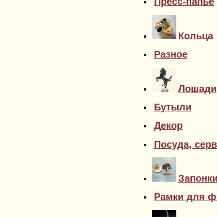
Пресс-папье
Кольца
Разное
Лошади
Бутыли
Декор
Посуда, сер
Запонк
Рамки для ф