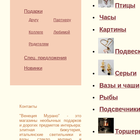
Птицы
Подарки
Часы
Другу
Партнеру
Картины
Коллеге
Любимой
Родителям
Подвес
Спец. предложения
Новинки
Серьги
Вазы и чаши
Рыбы
Контакты
Подсвечник
"Венеция Мурано" - это
магазины необычных подарков
и дорогих предметов интерьера:
элитная бижутерия,
Торшер
итальянские светильники и
вазы, стекло мурано и