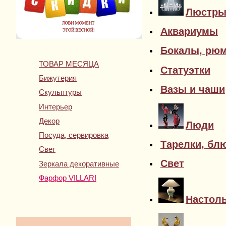
Люстр
Аквариумы
Бокалы, рю
ТОВАР МЕСЯЦА
Статуэтки
Бижутерия
Вазы и чаши
Скульптуры
Интерьер
Декор
Люди
Посуда, сервировка
Тарелки, бл
Свет
Свет
Зеркала декоративные
Фарфор VILLARI
Настол