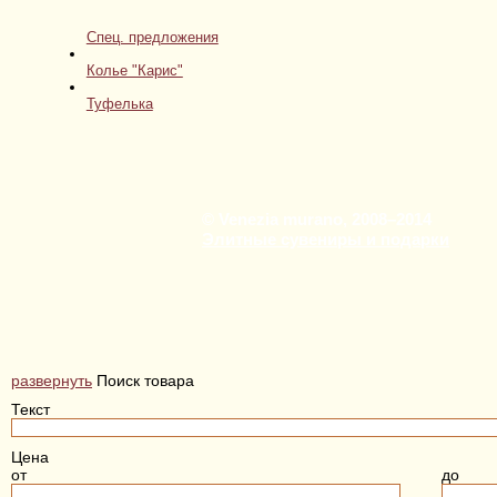
Спец. предложения
Колье "Карис"
Туфелька
© Venezia murano, 2008–2014
Элитные сувениры и подарки
развернуть
Поиск товара
Текст
Цена
от
до