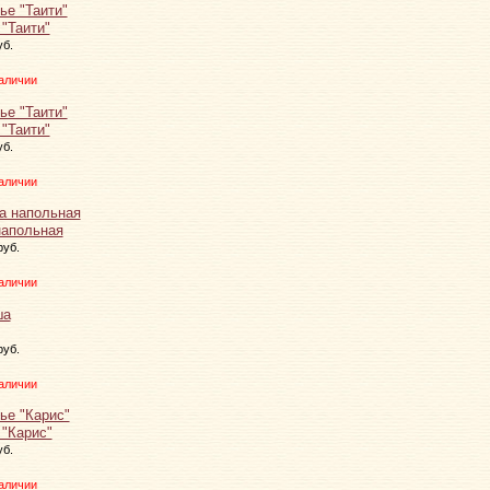
"Таити"
уб.
аличии
"Таити"
уб.
аличии
напольная
руб.
аличии
руб.
аличии
 "Карис"
уб.
аличии