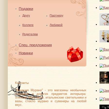
Подарки
Другу
Партнеру
Коллеге
Любимой
Родителям
Спец. предложения
Новинки
Контакты
"Венеция Мурано" - это магазины необычных
подарков и дорогих предметов интерьера:
элитная бижутерия, итальянские светильники и
вазы, стекло мурано и сувениры на любой
вкус.