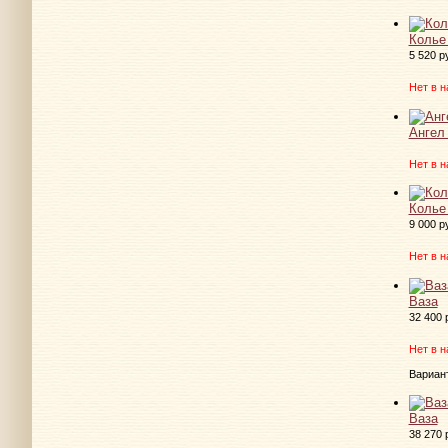
Колье
5 520 р
Нет в н
Ангел
Нет в н
Колье
9 000 р
Нет в н
Ваза
32 400 
Нет в н
Вариан
Ваза
38 270 