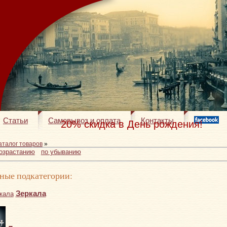
Статьи
Самовывоз и оплата
Контакты
20% скидка в День рождения!
аталог товаров
»
возрастанию
по убыванию
ные подкатегории:
Зеркала