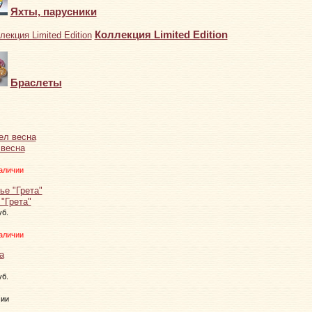
Яхты, парусники
Коллекция Limited Edition
Браслеты
 весна
аличии
"Грета"
уб.
аличии
уб.
чии