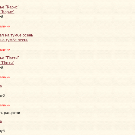
 "Карис"
уб.
аличии
 на тумбе осень
аличии
 "Патти"
уб.
аличии
руб.
аличии
ты расцветки
руб.