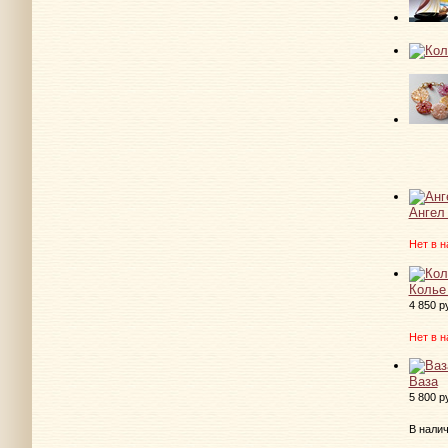
Ангел
Нет в н
Колье 
4 850 р
Нет в н
Ваза
5 800 р
В нали