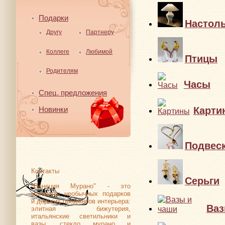
Подарки
Настол
Другу
Партнеру
Коллеге
Любимой
Птицы
Родителям
Часы
Спец. предложения
Карти
Новинки
Подвес
Контакты
Серьги
"Венеция Мурано" - это
магазины необычных подарков
и дорогих предметов интерьера:
Ваз
элитная бижутерия,
итальянские светильники и
вазы, стекло мурано и