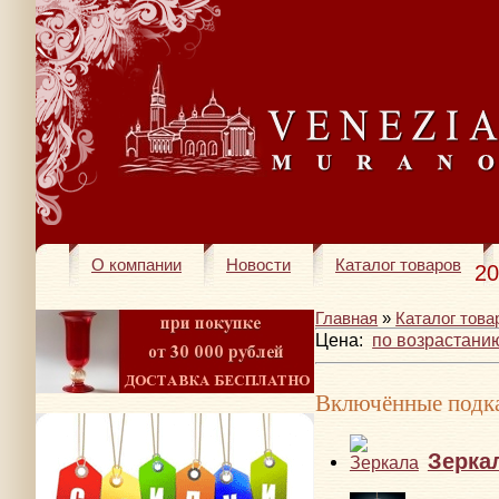
О компании
Новости
Каталог товаров
20
Главная
»
Каталог това
Цена:
по возрастани
Включённые подка
Зерка