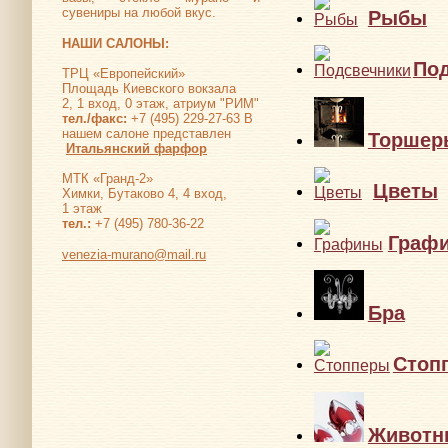
сувениры на любой вкус.
Рыбы
НАШИ САЛОНЫ:
По
ТРЦ «Европейский»
Площадь Киевского вокзала
2, 1 вход, 0 этаж, атриум "РИМ"
тел./факс:
+7 (495) 229-27-63 В
нашем салоне представлен
Торшер
Итальянский фарфор
МТК «Гранд-2»
Цветы
Химки, Бутаково 4, 4 вход,
1 этаж
тел.:
+7 (495) 780-36-22
Граф
venezia-murano@mail.ru
Бра
Стоп
Животн