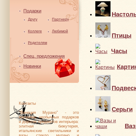
Подарки
Настол
Другу
Партнеру
Коллеге
Любимой
Птицы
Родителям
Часы
Спец. предложения
Карти
Новинки
Подвес
Контакты
Серьги
"Венеция Мурано" - это
магазины необычных подарков
и дорогих предметов интерьера:
Ваз
элитная бижутерия,
итальянские светильники и
вазы, стекло мурано и