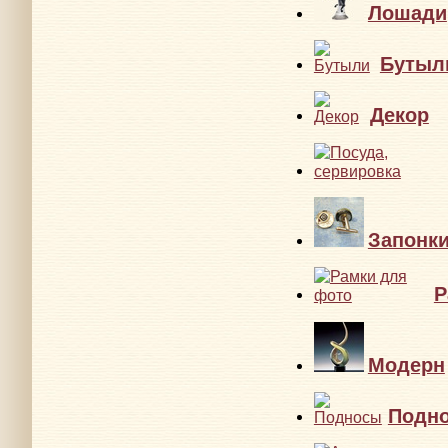
Лошади
Бутыл
Декор
Запонк
Р
Модерн
Подн