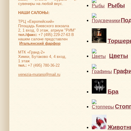
сувениры на любой вкус.
Рыбы
НАШИ САЛОНЫ:
По
ТРЦ «Европейский»
Площадь Киевского вокзала
2, 1 вход, 0 этаж, атриум "РИМ"
тел./факс:
+7 (495) 229-27-63 В
нашем салоне представлен
Торшер
Итальянский фарфор
МТК «Гранд-2»
Цветы
Химки, Бутаково 4, 4 вход,
1 этаж
тел.:
+7 (495) 780-36-22
Граф
venezia-murano@mail.ru
Бра
Стоп
Животн