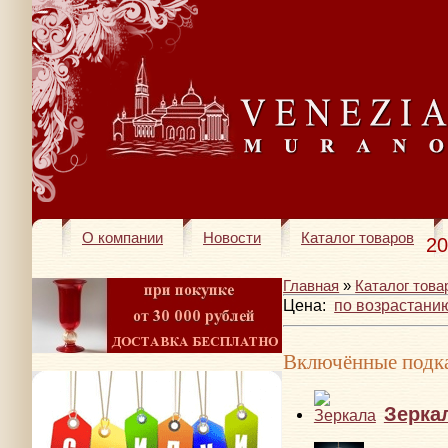
О компании
Новости
Каталог товаров
20
Главная
»
Каталог това
Цена:
по возрастани
Включённые подка
Зерка