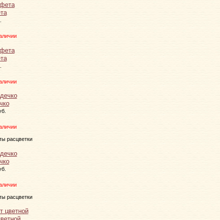
та
.
аличии
та
.
аличии
чко
уб.
аличии
ты расцветки
чко
уб.
аличии
ты расцветки
цветной