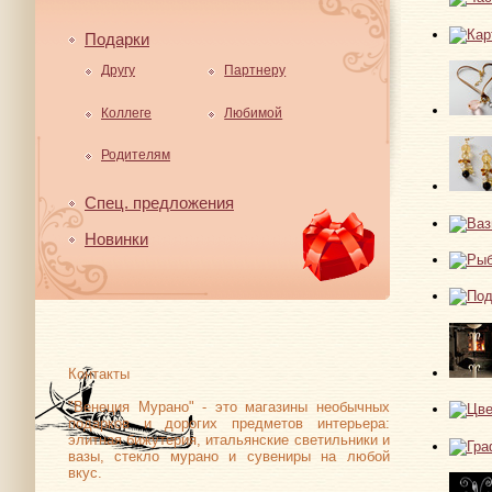
Подарки
Другу
Партнеру
Коллеге
Любимой
Родителям
Спец. предложения
Новинки
Контакты
"Венеция Мурано" - это магазины необычных
подарков и дорогих предметов интерьера:
элитная бижутерия, итальянские светильники и
вазы, стекло мурано и сувениры на любой
вкус.