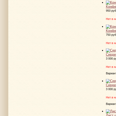
Конфе
950 руб
Нет в н
Конфе
750 руб
Нет в н
Серде
3 000 р
Нет в н
Вариан
Серде
3 000 р
Нет в н
Вариан
Лист 