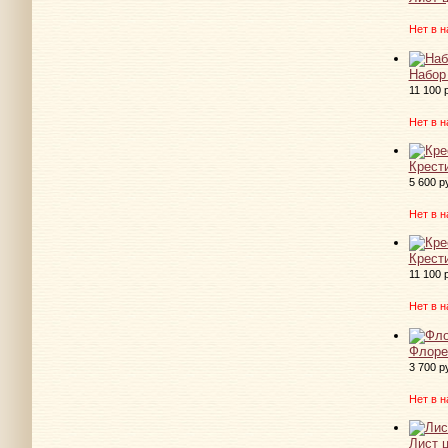
Нет в н
Набор
11 100 
Нет в н
Крест
5 600 р
Нет в н
Крест
11 100 
Нет в н
Флоре
3 700 р
Нет в н
Лист 