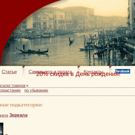
Статьи
Самовывоз и оплата
Контакты
20% скидка в День рождения!
аталог товаров
»
возрастанию
по убыванию
ные подкатегории:
Зеркала