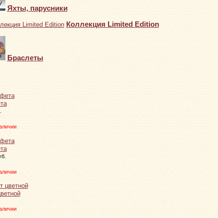
Яхты, парусники
Коллекция Limited Edition
Браслеты
та
.
аличии
та
уб.
аличии
цветной
аличии