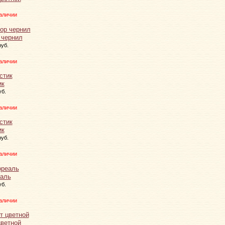
аличии
 чернил
руб.
аличии
ик
уб.
аличии
ик
руб.
аличии
аль
уб.
аличии
цветной