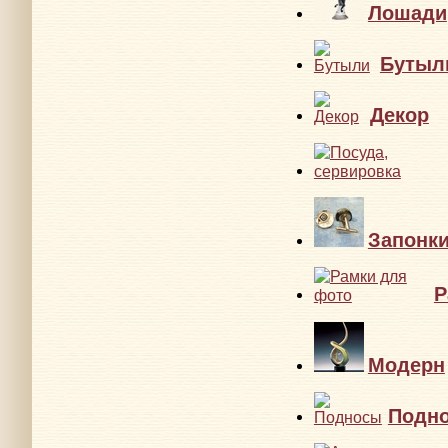
Лошади
Бутыл
Декор
Запонк
Р
Модерн
Подн