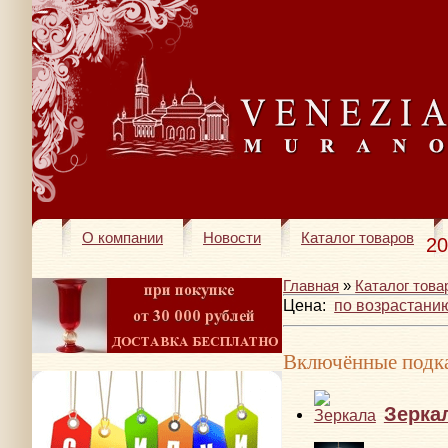
О компании
Новости
Каталог товаров
20
Главная
»
Каталог това
Цена:
по возрастани
Включённые подка
Зерка