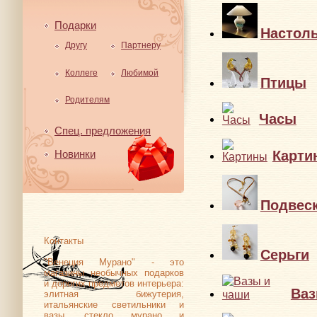
Подарки
Настол
Другу
Партнеру
Коллеге
Любимой
Птицы
Родителям
Часы
Спец. предложения
Карти
Новинки
Подвес
Контакты
Серьги
"Венеция Мурано" - это
магазины необычных подарков
и дорогих предметов интерьера:
Ваз
элитная бижутерия,
итальянские светильники и
вазы, стекло мурано и