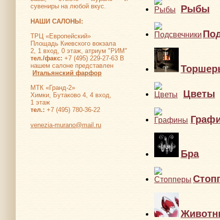
сувениры на любой вкус.
Рыбы
НАШИ САЛОНЫ:
По
ТРЦ «Европейский»
Площадь Киевского вокзала
2, 1 вход, 0 этаж, атриум "РИМ"
тел./факс:
+7 (495) 229-27-63 В
нашем салоне представлен
Торшер
Итальянский фарфор
МТК «Гранд-2»
Цветы
Химки, Бутаково 4, 4 вход,
1 этаж
тел.:
+7 (495) 780-36-22
Граф
venezia-murano@mail.ru
Бра
Стоп
Животн