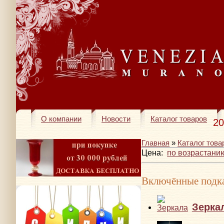
О компании
Новости
Каталог товаров
20
Главная
»
Каталог това
Цена:
по возрастани
Включённые подка
Зерка