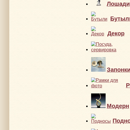
Лошади
Бутыл
Декор
Запонк
Р
Модерн
Подн