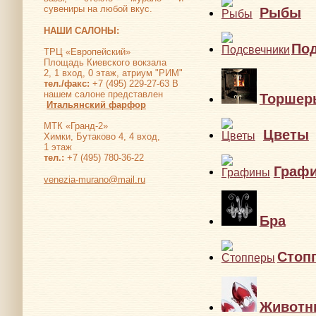
сувениры на любой вкус.
Рыбы
НАШИ САЛОНЫ:
По
ТРЦ «Европейский»
Площадь Киевского вокзала
2, 1 вход, 0 этаж, атриум "РИМ"
тел./факс:
+7 (495) 229-27-63 В
нашем салоне представлен
Торшер
Итальянский фарфор
МТК «Гранд-2»
Цветы
Химки, Бутаково 4, 4 вход,
1 этаж
тел.:
+7 (495) 780-36-22
Граф
venezia-murano@mail.ru
Бра
Стоп
Животн