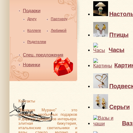
Подарки
Настол
Другу
Партнеру
Коллеге
Любимой
Птицы
Родителям
Часы
Спец. предложения
Карти
Новинки
Подвес
Контакты
Серьги
"Венеция Мурано" - это
магазины необычных подарков
и дорогих предметов интерьера:
Ваз
элитная бижутерия,
итальянские светильники и
вазы, стекло мурано и