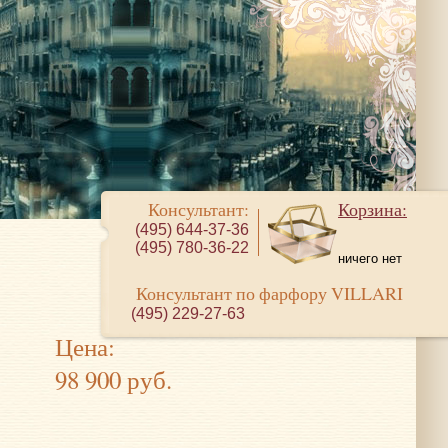
Консультант:
Корзина:
(495) 644-37-36
(495) 780-36-22
ничего нет
Консультант по фарфору VILLARI
(495) 229-27-63
Цена:
98 900 руб.