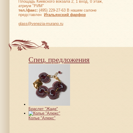
Площадь Киевского вокзала 2, 1 вход, 0 этаж,
атриум "РИМ"
тел./факс:
(495) 229-27-63 В нашем салоне
представлен
Итальянский фарфор
glass@venezia-murano.ru
Спец. предложения
Браслет "Жаде"
Колье "Алюкс"