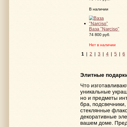
В наличии
Ваза "Narciso"
74 800 руб.
Нет в наличии
1
|
2
|
3
|
4
|
5
|
6
Элитные подарки
Что изготавливаю
уникальные укра
но и предметы ин
бра, подсвечники
стеклянные флако
декоративные эле
вашем доме. Пре