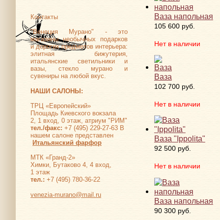
Ваза напольная
Контакты
105 600 руб.
"Венеция Мурано" - это
магазины необычных подарков
Нет в наличии
и дорогих предметов интерьера:
элитная бижутерия,
итальянские светильники и
вазы, стекло мурано и
Ваза
сувениры на любой вкус.
102 700 руб.
НАШИ САЛОНЫ:
Нет в наличии
ТРЦ «Европейский»
Площадь Киевского вокзала
2, 1 вход, 0 этаж, атриум "РИМ"
тел./факс:
+7 (495) 229-27-63 В
нашем салоне представлен
Ваза "Ippolita"
Итальянский фарфор
92 500 руб.
МТК «Гранд-2»
Химки, Бутаково 4, 4 вход,
Нет в наличии
1 этаж
тел.:
+7 (495) 780-36-22
venezia-murano@mail.ru
Ваза напольная
90 300 руб.