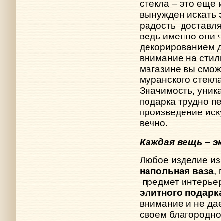
стекла – это еще 
вынужден искать
радость
доставл
ведь именно они 
декорированием 
внимание на сти
магазине вы смо
муранского стекл
Значимость, уник
подарка трудно п
произведение иск
вечно.
Каждая вещь – 
Любое изделие из 
напольная ваза
,
предмет интерье
элитного подарк
внимание и не да
своем благородно