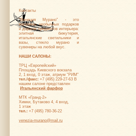
Контакты
"Венеция Мурано" - это
магазины необычных подарков
и дорогих предметов интерьера:
элитная бижутерия,
итальянские светильники и
вазы, стекло мурано и
сувениры на любой вкус.
НАШИ САЛОНЫ:
ТРЦ «Европейский»
Площадь Киевского вокзала
2, 1 вход, 0 этаж, атриум "РИМ"
тел./факс:
+7 (495) 229-27-63 В
нашем салоне представлен
Итальянский фарфор
МТК «Гранд-2»
Химки, Бутаково 4, 4 вход,
1 этаж
тел.:
+7 (495) 780-36-22
venezia-murano@mail.ru