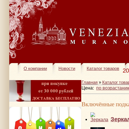
О компании
Новости
Каталог товаров
20
Главная
»
Каталог това
Цена:
по возрастани
Включённые подка
Зерка