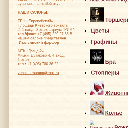
По
сувениры на любой вкус.
НАШИ САЛОНЫ:
ТРЦ «Европейский»
Торшер
Площадь Киевского вокзала
2, 1 вход, 0 этаж, атриум "РИМ"
Цветы
тел./факс:
+7 (495) 229-27-63 В
нашем салоне представлен
Итальянский фарфор
Графины
МТК «Гранд-2»
Химки, Бутаково 4, 4 вход,
1 этаж
тел.:
+7 (495) 780-36-22
Бра
venezia-murano@mail.ru
Стопперы
Животн
Колье