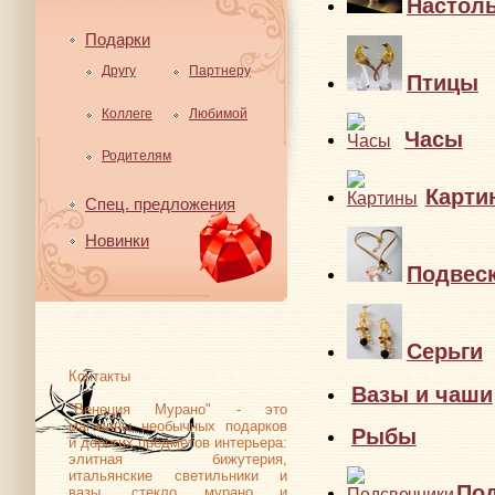
Настол
Подарки
Другу
Партнеру
Птицы
Коллеге
Любимой
Часы
Родителям
Спец. предложения
Карти
Новинки
Подвес
Серьги
Контакты
Вазы и чаши
"Венеция Мурано" - это
магазины необычных подарков
и дорогих предметов интерьера:
Рыбы
элитная бижутерия,
итальянские светильники и
вазы, стекло мурано и