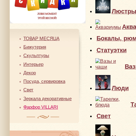
Люстр
Акв
Бокалы, рю
ТОВАР МЕСЯЦА
Бижутерия
Статуэтки
Скульптуры
Интерьер
Ваз
Декор
Посуда, сервировка
Люди
Свет
Зеркала декоративные
Т
Фарфор VILLARI
Свет