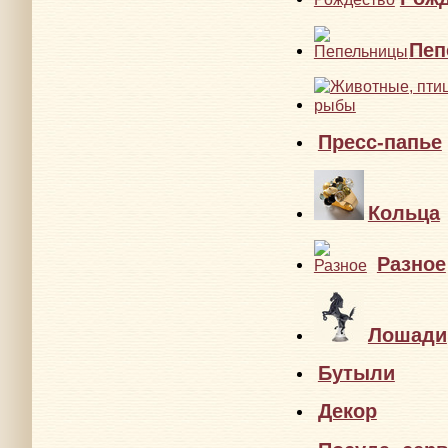
Рожд
Пеп
Пресс-папье
Кольца
Разное
Лошади
Бутыл
Декор