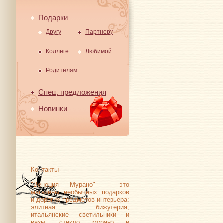
Подарки
Другу
Партнеру
Коллеге
Любимой
Родителям
Спец. предложения
Новинки
Контакты
"Венеция Мурано" - это
магазины необычных подарков
и дорогих предметов интерьера:
элитная бижутерия,
итальянские светильники и
вазы, стекло мурано и