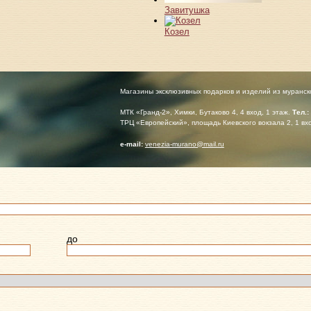
Завитушка
Козел
Магазины эксклюзивных подарков и изделий из муранск
МТК «Гранд-2», Химки, Бутаково 4, 4 вход, 1 этаж.
Тел.:
ТРЦ «Европейский», площадь Киевского вокзала 2, 1 вх
е-mail:
venezia-murano@mail.ru
до