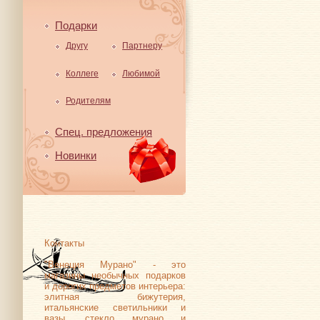
Подарки
Другу
Партнеру
Коллеге
Любимой
Родителям
Спец. предложения
Новинки
Контакты
"Венеция Мурано" - это
магазины необычных подарков
и дорогих предметов интерьера:
элитная бижутерия,
итальянские светильники и
вазы, стекло мурано и