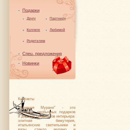
Подарки
Другу
Партнеру
Коллеге
Любимой
Родителям
Спец. предложения
Новинки
Контакты
"Венеция Мурано" - это
магазины необычных подарков
и дорогих предметов интерьера:
элитная бижутерия,
итальянские светильники и
вазы, стекло мурано и