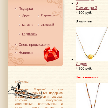
Симметри 3
Подарки
4 100 руб.
Другу
Партнеру
В наличии
Коллеге
Любимой
Родителям
Спец. предложения
Новинки
Индия
4 700 руб.
Нет в наличии
Контакты
"Венеция Мурано" - это
магазины необычных подарков
и дорогих предметов интерьера:
элитная бижутерия,
итальянские светильники и
вазы, стекло мурано и