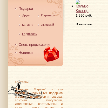
Подарки
Кольцо
1 350 руб.
Другу
Партнеру
В наличии
Коллеге
Любимой
Родителям
Спец. предложения
Новинки
Контакты
"Венеция Мурано" - это
магазины необычных подарков
и дорогих предметов интерьера:
элитная бижутерия,
итальянские светильники и
вазы, стекло мурано и