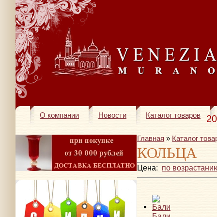
О компании
Новости
Каталог товаров
20
Главная
»
Каталог това
КОЛЬЦА
Цена:
по возрастани
Бали