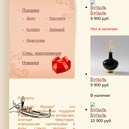
Подарки
Бутыль
9 900 руб.
Другу
Партнеру
Нет в наличии
Коллеге
Любимой
Родителям
Спец. предложения
Новинки
Бутыль
9 900 руб.
В наличии
Контакты
"Венеция Мурано" - это
магазины необычных подарков
Бутыль
и дорогих предметов интерьера:
элитная бижутерия,
10 900 руб.
итальянские светильники и
вазы, стекло мурано и