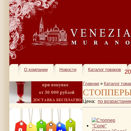
О компании
Новости
Каталог товаров
20
Главная
»
Каталог това
СТОППЕР
Цена:
по возрастани