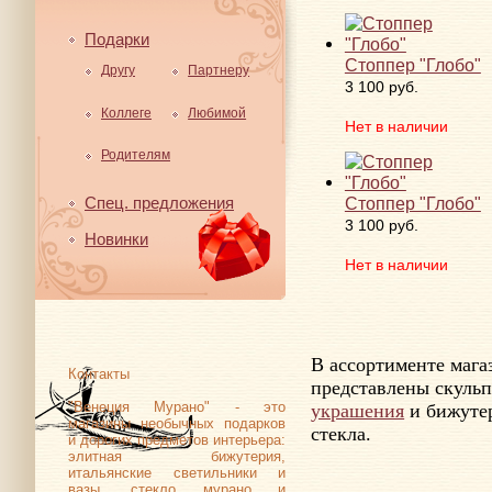
Подарки
Стоппер "Глобо"
Другу
Партнеру
3 100 руб.
Коллеге
Любимой
Нет в наличии
Родителям
Спец. предложения
Стоппер "Глобо"
3 100 руб.
Новинки
Нет в наличии
В ассортименте маг
Контакты
представлены скульп
"Венеция Мурано" - это
украшения
и бижутер
магазины необычных подарков
стекла.
и дорогих предметов интерьера:
элитная бижутерия,
итальянские светильники и
вазы, стекло мурано и