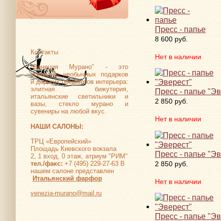
Пресс - папье
8 600 руб.
Контакты
Нет в наличии
"Венеция Мурано" - это
магазины необычных подарков
и дорогих предметов интерьера:
элитная бижутерия,
Пресс - папье "Э
итальянские светильники и
2 850 руб.
вазы, стекло мурано и
сувениры на любой вкус.
Нет в наличии
НАШИ САЛОНЫ:
ТРЦ «Европейский»
Площадь Киевского вокзала
Пресс - папье "Э
2, 1 вход, 0 этаж, атриум "РИМ"
2 850 руб.
тел./факс:
+7 (495) 229-27-63 В
нашем салоне представлен
Итальянский фарфор
Нет в наличии
venezia-murano@mail.ru
Пресс - папье "Э