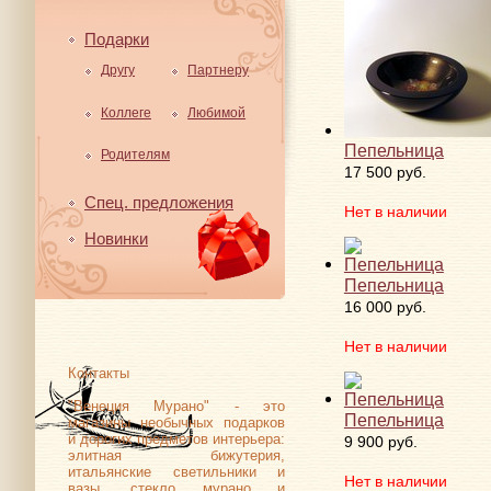
Подарки
Другу
Партнеру
Коллеге
Любимой
Пепельница
Родителям
17 500 руб.
Спец. предложения
Нет в наличии
Новинки
Пепельница
16 000 руб.
Нет в наличии
Контакты
"Венеция Мурано" - это
Пепельница
магазины необычных подарков
и дорогих предметов интерьера:
9 900 руб.
элитная бижутерия,
итальянские светильники и
Нет в наличии
вазы, стекло мурано и